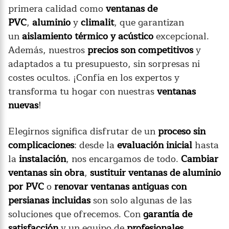
primera calidad como
ventanas de
PVC
,
aluminio
y
climalit
, que garantizan
un
aislamiento térmico y acústico
excepcional.
Además, nuestros
precios son competitivos
y
adaptados a tu presupuesto, sin sorpresas ni
costes ocultos. ¡Confía en los expertos y
transforma tu hogar con nuestras
ventanas
nuevas
!
Elegirnos significa disfrutar de un
proceso sin
complicaciones
: desde la
evaluación inicial
hasta
la
instalación
, nos encargamos de todo.
Cambiar
ventanas sin obra
,
sustituir ventanas de aluminio
por PVC
o
renovar ventanas antiguas con
persianas incluidas
son solo algunas de las
soluciones que ofrecemos. Con
garantía de
satisfacción
y un equipo de
profesionales