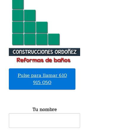
Pulse para llamar 610
915 050
Tu nombre