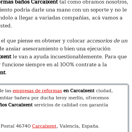
ormas baños Carcaixent
tal como obramos nosotros,
ento podría darle una mano con un soporte y no le
tándolo a llegar a variadas compañías, acá vamos a
sted.
el que piense en obtener y colocar
accesorios de un
de ansiar asesoramiento o bien una ejecución
ixent
le van a ayuda incuestionablemente. Para que
 y funcione siempre en al 100% contrate a la
nt
.
e las
empresas de reformas
en Carcaixent
ciudad,
mbiar bañera por ducha leroy merlin, ofrecemos
ños Carcaixent
servicios de calidad con garantía
o Postal 46740
Carcaixent
, Valencia, España.