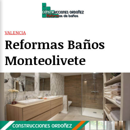
Saltar
al
contenido
VALENCIA
Reformas Baños
Monteolivete