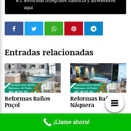
Reformas integrales Valencia y alrededores
aquí
Entradas relacionadas
Reformas Baños
Reformas Baños
Puçol
Náquera
¡Llame ahora!