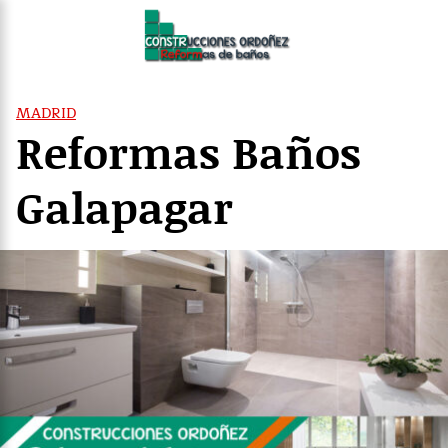
Saltar
al
contenido
MADRID
Reformas Baños
Galapagar