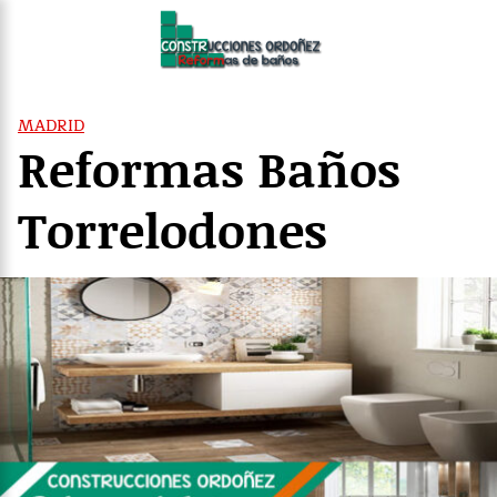
Saltar
al
contenido
MADRID
Reformas Baños
Torrelodones