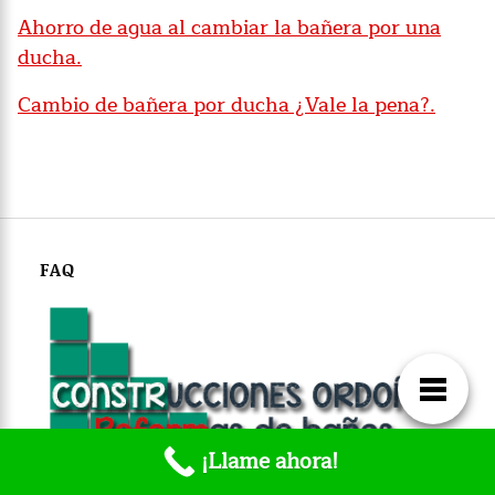
Ahorro de agua al cambiar la bañera por una
ducha.
Cambio de bañera por ducha ¿Vale la pena?.
FAQ
¡Llame ahora!
¿Cuánto
tardan en realizar una reforma de baño?
Los oficiales de Construcciones Ordoñez